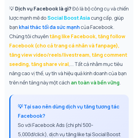
💡
Dịch vụ Facebook là gì?
Đó là bộ công cụ và chiến
lược mạnh mẽ do
Social Boost Asia
cung cấp, giúp
bạn
khai thác tối đa sức mạnh
của Facebook.
Chúng tôi chuyên
tăng like Facebook, tăng follow
Facebook (cho cả trang cá nhân và fanpage),
tăng view video/reels/livestream, tăng comment
seeding, tăng share viral
,... Tất cả nhằm mục tiêu
nâng cao vị thế, uy tín và hiệu quả kinh doanh của bạn
trên nền tảng này một cách
an toàn và bền vững
.
💡 Tại sao nên dùng dịch vụ tăng tương tác
Facebook?
So với Facebook Ads (chi phí 500-
5,000đ/click), dịch vụ tăng like tại Social Boost