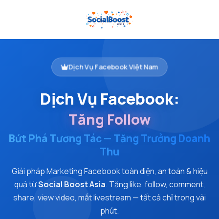
Trang Chủ
Dịch Vụ Facebook
Dịch Vụ Facebook Việt Nam
Uy T
Dịch Vụ Facebook:
Tăng Follow
Bứt Phá Tương Tác — Tăng Trưởng Doanh
Thu
Giải pháp Marketing Facebook toàn diện, an toàn & hiệu
quả từ
Social Boost Asia
. Tăng like, follow, comment,
share, view video, mắt livestream — tất cả chỉ trong vài
phút.