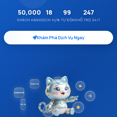
50,000
18
99
247
KHÁCH HÀNG
DỊCH VỤ
% TỰ ĐỘNG
HỖ TRỢ 24/7
Khám Phá Dịch Vụ Ngay
Tăng View
Mắt Live
Comment FB
VIP Like
Tăng Follow
Tăng Share
Tăng Like FB
Đánh Giá 5⭐