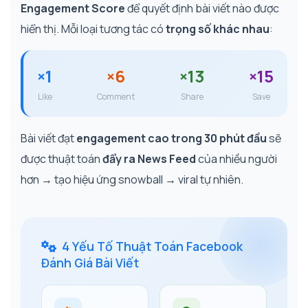
Engagement Score
để quyết định bài viết nào được
hiển thị. Mỗi loại tương tác có
trọng số khác nhau
:
×1
×6
×13
×15
Like
Comment
Share
Save
Bài viết đạt
engagement cao trong 30 phút đầu
sẽ
được thuật toán
đẩy ra News Feed
của nhiều người
hơn → tạo hiệu ứng snowball → viral tự nhiên.
4 Yếu Tố Thuật Toán Facebook
Đánh Giá Bài Viết