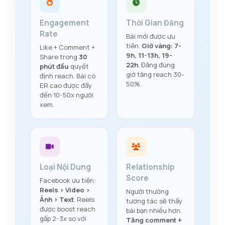
Engagement
Thời Gian Đăng
Rate
Bài mới được ưu
tiên.
Giờ vàng: 7-
Like + Comment +
9h, 11-13h, 19-
Share trong
30
22h
. Đăng đúng
phút đầu
quyết
giờ tăng reach 30-
định reach. Bài có
50%.
ER cao được đẩy
đến 10-50x người
xem.
Loại Nội Dung
Relationship
Score
Facebook ưu tiên:
Reels > Video >
Người thường
Ảnh > Text
. Reels
tương tác sẽ thấy
được boost reach
bài bạn nhiều hơn.
gấp 2-3x so với
Tăng comment +