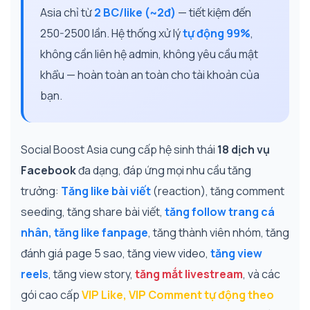
Asia chỉ từ
2 BC/like (~2đ)
— tiết kiệm đến
250-2500 lần. Hệ thống xử lý
tự động 99%
,
không cần liên hệ admin, không yêu cầu mật
khẩu — hoàn toàn an toàn cho tài khoản của
bạn.
Social Boost Asia cung cấp hệ sinh thái
18 dịch vụ
Facebook
đa dạng, đáp ứng mọi nhu cầu tăng
trưởng:
Tăng like bài viết
(reaction), tăng comment
seeding, tăng share bài viết,
tăng follow trang cá
nhân, tăng like fanpage
, tăng thành viên nhóm, tăng
đánh giá page 5 sao, tăng view video,
tăng view
reels
, tăng view story,
tăng mắt livestream
, và các
gói cao cấp
VIP Like, VIP Comment tự động theo