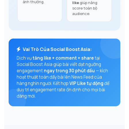
ảnh thường.
like
giúp nâng
score toàn bộ
audience.
Vai Trò Của Social Boost Asia:
Dịch vụ
tăng like + comment + share
tại
Social Boost Asia giúp bài viết đạt ngưỡng
engagement
ngay trong 30 phút đầu
— kích
hoạt thuật toán đẩy bài lên News Feed của
hàng nghìn người. Kết hợp
VIP Like tự động
để
duy trì engagement rate ổn định cho mọi bài
đăng mới.