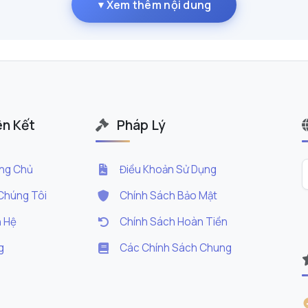
Xem thêm nội dung
▼
ên Kết
Pháp Lý
ng Chủ
Điều Khoản Sử Dụng
Chúng Tôi
Chính Sách Bảo Mật
n Hệ
Chính Sách Hoàn Tiền
g
Các Chính Sách Chung
ịnh Nghĩa và Sức Mạnh Tương