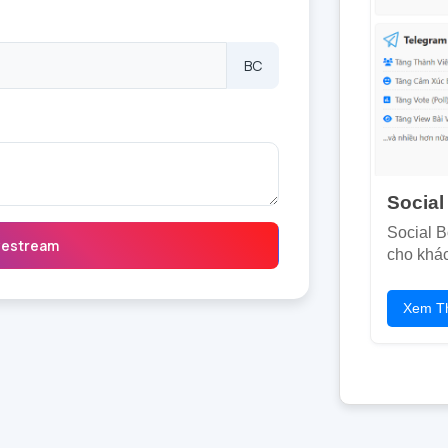
BC
Social
Social B
vestream
cho khác
Xem T