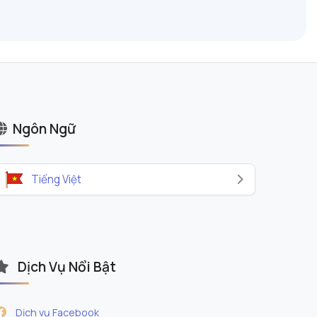
Ngôn Ngữ
Tiếng Việt
Dịch Vụ Nổi Bật
Social Boost Asia
Chuyên Gia Marketing
Instagram
Dịch vụ Facebook