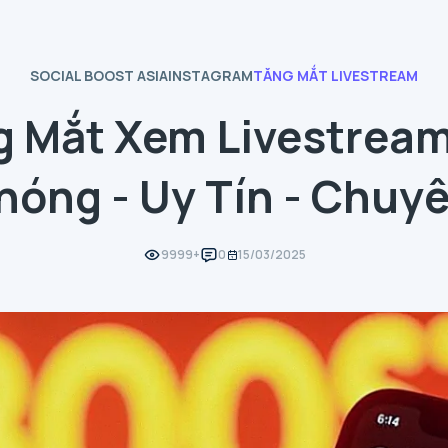
SOCIAL BOOST ASIA
INSTAGRAM
TĂNG MẮT LIVESTREAM
g Mắt Xem Livestream
óng - Uy Tín - Chuy
9999+
0
15/03/2025