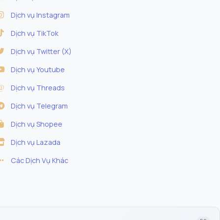
Dịch vụ Instagram
Dịch vụ TikTok
Dịch vụ Twitter (X)
MỤC LỤC
Livestream Instagram Là Gì?
Dịch vụ Youtube
Vì Sao Cần Tăng Mắt Xem?
Dịch vụ Threads
Cách Tăng Mắt Xem Tự Nhiên
Dịch vụ Telegram
Dịch Vụ Tăng Mắt Xem
Dịch vụ Shopee
Dịch vụ Lazada
Hướng Dẫn Sử Dụng
Các Dịch Vụ Khác
Lưu ý quan trọng
Câu Hỏi Thường Gặp
Liên Hệ Hỗ Trợ