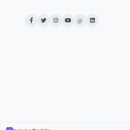
Livestream trên Instagram là tính năng c
người theo dõi (followers) của họ trong t
livestream tạo ra sự kết nối tức thì, cho 
thông qua bình luận và biểu tượng cảm xú
Sức mạnh của livestream:
Tương tác trực tiếp:
Người xem có thể đặt
tức, tạo cảm giác gần gũi và chân thực.
Xây dựng cộng đồng
Kết nối trực tiếp, t
Thúc đẩy chuyển đổi
Giới thiệu sản phẩm,
nghiệm
Tăng cường nhận diện thương hiệu
Tạo 
nhiên