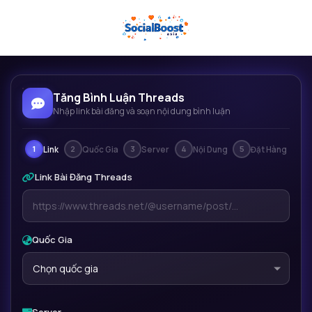
Tăng Bình Luận Threads
Nhập link bài đăng và soạn nội dung bình luận
1
2
3
4
5
Link
Quốc Gia
Server
Nội Dung
Đặt Hàng
Link Bài Đăng Threads
Quốc Gia
Chọn quốc gia