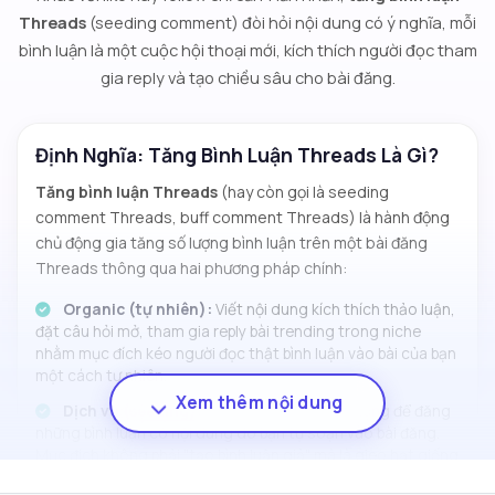
Threads
(seeding comment) đòi hỏi nội dung có ý nghĩa, mỗi
bình luận là một cuộc hội thoại mới, kích thích người đọc tham
gia reply và tạo chiều sâu cho bài đăng.
Định Nghĩa: Tăng Bình Luận Threads Là Gì?
Tăng bình luận Threads
(hay còn gọi là
seeding
comment Threads
,
buff comment Threads
) là hành động
chủ động gia tăng số lượng bình luận trên một bài đăng
Threads thông qua hai phương pháp chính:
Organic (tự nhiên):
Viết nội dung kích thích thảo luận,
đặt câu hỏi mở, tham gia reply bài trending trong niche
nhằm mục đích kéo người đọc thật bình luận vào bài của bạn
một cách tự nhiên.
Xem thêm nội dung
Dịch vụ (seeding):
Sử dụng hệ thống tự động để đăng
những bình luận có nội dung do bạn tự soạn vào bài đăng.
Mục đích không phải "tạo bình luận giả" mà là
gieo hạt giống
hội thoại
tạo lượng comment ban đầu hay gọi là bình luận
Sẵn Sàng Tăng Bình Luận Threads?