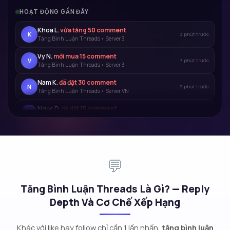
HOẠT ĐỘNG GẦN ĐÂY
Bình Đ.
đã đặt 50 comment
B
2 phút trước
Tăng Bình Luận Threads • Server 3
Khoa L.
vừa tăng 50 comment
K
8 phút trước
Tăng Bình Luận Threads • Server 3
Vy N.
mới mua 15 comment
V
11 phút trước
Tăng Bình Luận Threads • Server 3
Nam K.
đã đặt 30 comment
N
13 phút trước
Tăng Bình Luận Threads • Server VN
Ngọc D.
đã đặt 15 comment
N
15 phút trước
Tăng Bình Luận Threads • Server VIP
💬
Tăng Bình Luận Threads Là Gì? — Reply
Depth Và Cơ Chế Xếp Hạng
Khác với like hay follow chỉ cần 1 lần nhấn,
tăng bình luận