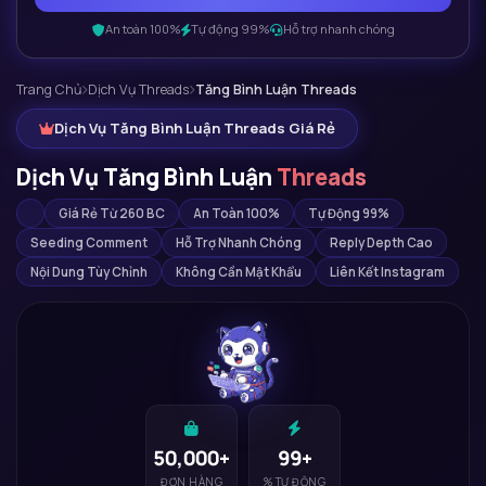
An toàn 100%
Tự động 99%
Hỗ trợ nhanh chóng
Trang Chủ
Dịch Vụ Threads
Tăng Bình Luận Threads
Dịch Vụ Tăng Bình Luận Threads Giá Rẻ
Tăng cmt T
Dịch Vụ Tăng Bình Luận
Threads
Giá Rẻ Từ 260 BC
An Toàn 100%
Tự Động 99%
Seeding Comment
Hỗ Trợ Nhanh Chóng
Reply Depth Cao
Nội Dung Tùy Chỉnh
Không Cần Mật Khẩu
Liên Kết Instagram
50,000+
99+
ĐƠN HÀNG
% TỰ ĐỘNG