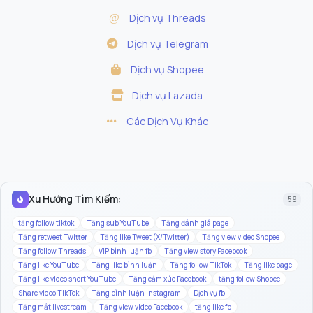
Depth 1-2:
Dịch vụ Threads
Depth 3-4:
Dịch vụ Telegram
Depth 5+:
Dịch vụ Shopee
Dịch vụ Lazada
Các Dịch Vụ Khác
Xu Hướng Tìm Kiếm:
59
tăng follow tiktok
Tăng sub YouTube
Tăng đánh giá page
Tăng retweet Twitter
Tăng like Tweet (X/Twitter)
Tăng view video Shopee
Tăng follow Threads
VIP bình luận fb
Tăng view story Facebook
Tăng like YouTube
Tăng like bình luận
Tăng follow TikTok
Tăng like page
Tăng like video short YouTube
Tăng cảm xúc Facebook
tăng follow Shopee
Share video TikTok
Tăng bình luận Instagram
Dịch vụ fb
Tăng mắt livestream
Tăng view video Facebook
tăng like fb