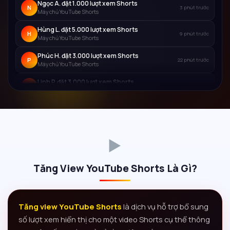
Ngọc A. đặt 1.000 lượt xem Shorts
N
3 phút trước
Máy chủ YouTube Shorts
Hùng L. đặt 5.000 lượt xem Shorts
H
9 phút trước
Máy chủ YouTube Shorts
Phúc H. đặt 3.000 lượt xem Shorts
P
22 phút trước
Máy chủ YouTube Shorts
Linh P. đặt 3.000 lượt xem Shorts
L
28 phút trước
Máy chủ YouTube Shorts
▶️
Tăng View YouTube Shorts Là Gì?
Tăng view YouTube Shorts
là dịch vụ hỗ trợ bổ sung
số lượt xem hiển thị cho một video Shorts cụ thể thông