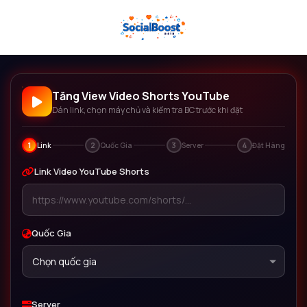
Tăng View Video Shorts YouTube
Dán link, chọn máy chủ và kiểm tra BC trước khi đặt
1
2
3
4
Link
Quốc Gia
Server
Đặt Hàng
Link Video YouTube Shorts
Quốc Gia
Chọn quốc gia
Server