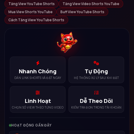
Tăng View YouTube Shorts
Tăng View Video Shorts YouTube
Mua View Shorts YouTube
Buff View YouTube Shorts
Cách Tăng View YouTube Shorts
Nhanh Chóng
Tự Động
DÁN LINK SHORTS VÀ ĐẶT NGAY
HỆ THỐNG XỬ LÝ SAU KHI ĐẶT
Linh Hoạt
Dễ Theo Dõi
CHỌN SỐ VIEW THEO TỪNG VIDEO
KIỂM TRA ĐƠN TRONG TÀI KHOẢN
HOẠT ĐỘNG GẦN ĐÂY