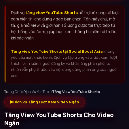
Dịch vụ
tăng view YouTube Shorts
hỗ trợ bổ sung số lượt
xem hiển thị cho đúng video bạn chọn. Tên máy chủ, mô
tả, giá mỗi view và giới hạn số lượng được tải trực tiếp từ
hệ thống vào form, giúp bạn xem thông tin hiện tại trước
khi xác nhận.
Tăng view YouTube Shorts tại Social Boost Asia
không
yêu cầu mật khẩu kênh. Dịch vụ tập trung vào lượt xem; lượt
thích, bình luận, người đăng ký và khả năng phân phối tự
nhiên vẫn phụ thuộc vào nội dung cùng phản ứng của người
xem.
Trang Chủ
Dịch Vụ YouTube
Tăng View YouTube Shorts
Dịch Vụ Tăng Lượt Xem Video Ngắn
Tăng View YouTube Shorts Cho Video
Mua view Shorts YouTube, buff view 
Ngắn