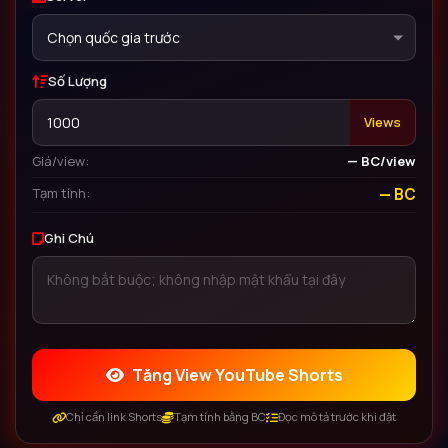
Chọn quốc gia trước
Số Lượng
Views
Giá/view:
— BC/view
Tạm tính:
— BC
Ghi Chú
Tăng View YouTube Shorts
Chỉ cần link Shorts
Tạm tính bằng BC
Đọc mô tả trước khi đặt