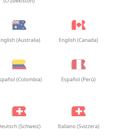
(O‘zbekiston)
English (Australia)
English (Canada)
spañol (Colombia)
Español (Perú)
Deutsch (Schweiz)
Italiano (Svizzera)