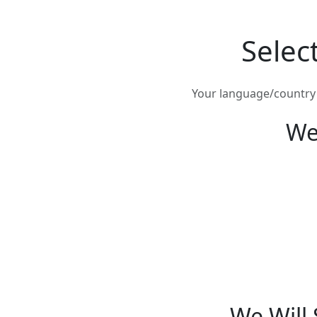
Selec
Your language/country i
We
We Will