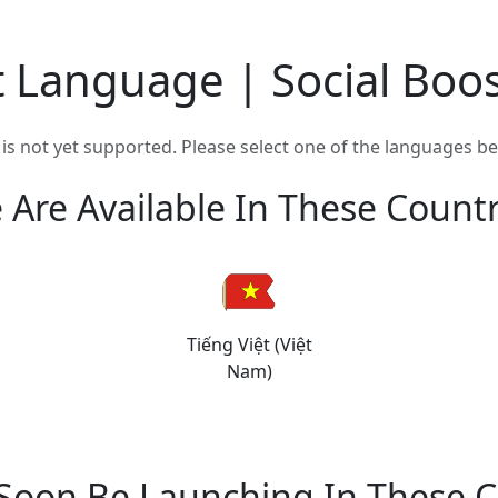
t Language | Social Boos
s not yet supported. Please select one of the languages be
 Are Available In These Countr
Tiếng Việt (Việt
Nam)
 Soon Be Launching In These C