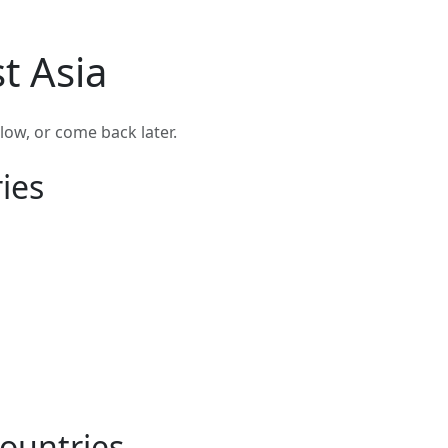
t Asia
low, or come back later.
ies
ountries