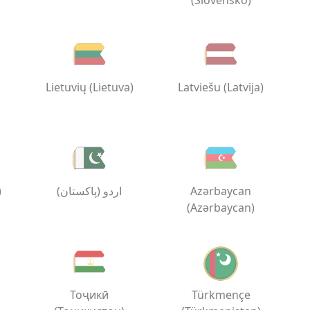
(Slovensko)
Lietuvių (Lietuva)
Latviešu (Latvija)
)
اردو (پاکستان)
Azərbaycan
(Azərbaycan)
Тоҷикӣ
Türkmençe