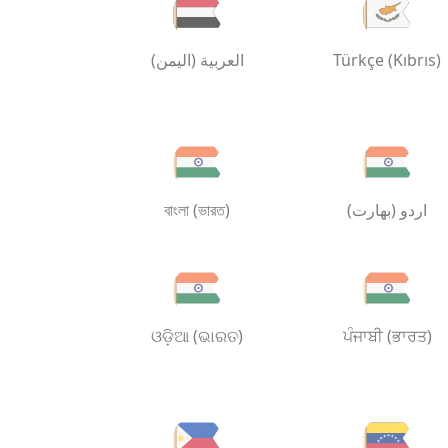
العربية (اليمن)
Türkçe (Kıbrıs)
বাংলা (ভারত)
اردو (بھارت)
ଓଡ଼ିଆ (ଭାରତ)
ਪੰਜਾਬੀ (ਭਾਰਤ)