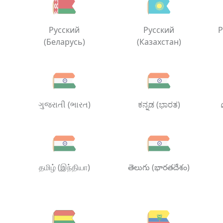
Русский
Русский
Р
(Беларусь)
(Казахстан)
ગુજરાતી (ભારત)
ಕನ್ನಡ (ಭಾರತ)
தமிழ் (இந்தியா)
తెలుగు (భారతదేశం)