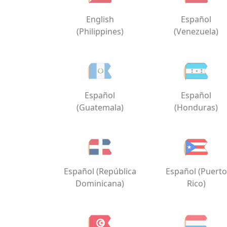
English
Español
(Philippines)
(Venezuela)
Español
Español
(Guatemala)
(Honduras)
Español (República
Español (Puerto
Dominicana)
Rico)