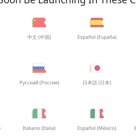
中文 (中国)
Español (España)
Русский (Россия)
日本語 (日本)
)
Italiano (Italia)
Español (México)