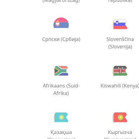
(Magyarország)
republika)
Српски (Србија)
Slovenščina
(Slovenija)
Afrikaans (Suid-
Kiswahili (Kenya
Afrika)
Қазақша
Кыргызча