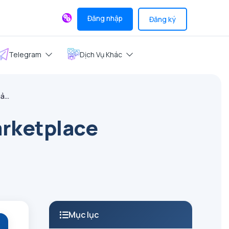
Đăng nhập
Đăng ký
Telegram
Dịch Vụ Khác
...
rketplace
Mục lục