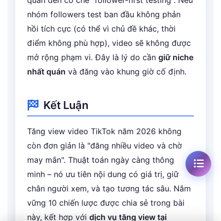
quan đến cơ chế "follower-first testing". Nếu
nhóm followers test ban đầu không phản
hồi tích cực (có thể vì chủ đề khác, thời
điểm không phù hợp), video sẽ không được
mở rộng phạm vi. Đây là lý do cần
giữ niche
nhất quán
và đăng vào khung giờ cố định.
+10%
Kết Luận
TỪ 999K
Tăng view video TikTok năm 2026 không
còn đơn giản là "đăng nhiều video và chờ
may mắn". Thuật toán ngày càng thông
minh – nó ưu tiên nội dung có giá trị, giữ
chân người xem, và tạo tương tác sâu. Nắm
vững 10 chiến lược được chia sẻ trong bài
này, kết hợp với
dịch vụ tăng view tại