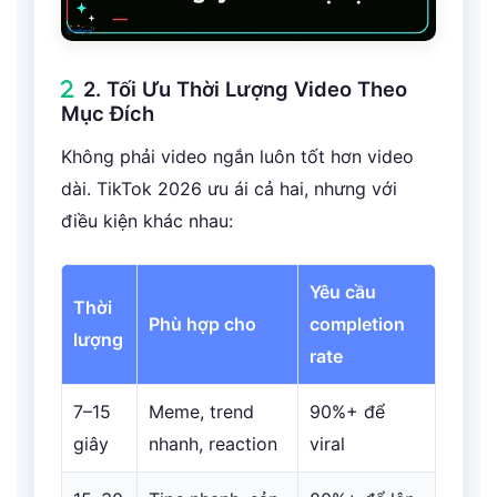
2. Tối Ưu Thời Lượng Video Theo
Mục Đích
Không phải video ngắn luôn tốt hơn video
dài. TikTok 2026 ưu ái cả hai, nhưng với
điều kiện khác nhau:
Yêu cầu
Thời
Phù hợp cho
completion
lượng
rate
7–15
Meme, trend
90%+ để
giây
nhanh, reaction
viral