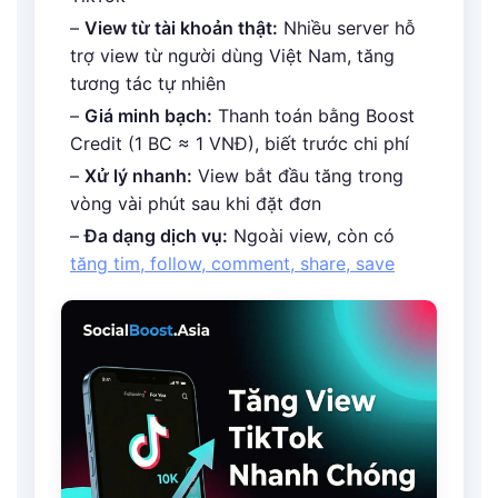
–
View từ tài khoản thật:
Nhiều server hỗ
trợ view từ người dùng Việt Nam, tăng
tương tác tự nhiên
–
Giá minh bạch:
Thanh toán bằng Boost
Credit (1 BC ≈ 1 VNĐ), biết trước chi phí
–
Xử lý nhanh:
View bắt đầu tăng trong
vòng vài phút sau khi đặt đơn
–
Đa dạng dịch vụ:
Ngoài view, còn có
tăng tim, follow, comment, share, save