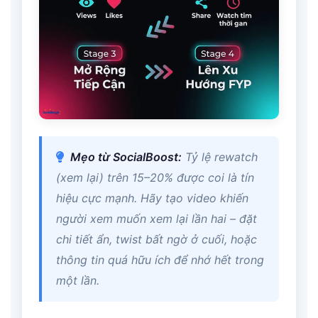
Mẹo từ SocialBoost:
Tỷ lệ rewatch
(xem lại) trên 15–20% được coi là tín
hiệu cực mạnh. Hãy tạo video khiến
người xem muốn xem lại lần hai – đặt
chi tiết ẩn, twist bất ngờ ở cuối, hoặc
thông tin quá hữu ích để nhớ hết trong
một lần.