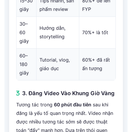
15–30
Tips nhanh, sản
80%+ để lên
giây
phẩm review
FYP
30–
Hướng dẫn,
60
70%+ là tốt
storytelling
giây
60–
Tutorial, vlog,
60%+ đã rất
180
giáo dục
ấn tượng
giây
3. Đăng Video Vào Khung Giờ Vàng
Tương tác trong
60 phút đầu tiên
sau khi
đăng là yếu tố quan trọng nhất. Video nhận
được nhiều tương tác sớm sẽ được thuật
toán "đẩy" mạnh hơn. Dựa trên thói quen