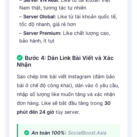
–
Server VN Real:
Like từ tài khoản Việt
Nam thật, tương tác tự nhiên
–
Server Global:
Like từ tài khoản quốc tế,
tốc độ nhanh, giá rẻ hơn
–
Server Premium:
Like chất lượng cao,
bảo hành, ít tụt
Bước 4: Dán Link Bài Viết và Xác
Nhận
Sao chép link bài viết Instagram (đảm bảo
bài ở chế độ công khai), dán vào ô yêu cầu,
nhập số lượng like muốn tăng và xác nhận
đơn hàng. Like sẽ bắt đầu tăng trong
30
phút đến 24 giờ
tùy server.
An toàn 100%:
SocialBoost.Asia