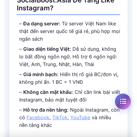
SocialBoost.Asia Để Tăng Like
Instagram?
–
Đa dạng server:
Từ server Việt Nam like
thật đến server quốc tế giá rẻ, phù hợp mọi
ngân sách
–
Giao diện tiếng Việt:
Dễ sử dụng, không
lo bất đồng ngôn ngữ. Hỗ trợ 6 ngôn ngữ:
+10%
Việt, Anh, Trung, Nhật, Hàn, Thái
TỪ 999K
–
Giá minh bạch:
Hiển thị rõ giá BC/đơn vị,
không phí ẩn. 1 BC = 1 VNĐ
–
Không cần mật khẩu:
Chỉ cần link bài viết
Instagram, bảo mật tuyệt đối
–
Hỗ trợ đa nền tảng:
Ngoài Instagram, còn
có
Facebook
,
TikTok
,
YouTube
và nhiều
nền tảng khác