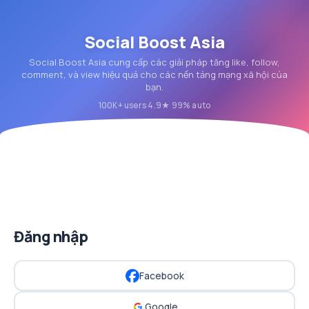
Social Boost Asia
Social Boost Asia cung cấp các giải pháp tăng like, follow,
comment, và view hiệu quả cho các nền tảng mạng xã hội của
bạn.
100K+ users
4.9★
99% auto
·
·
Đăng nhập
Facebook
Google